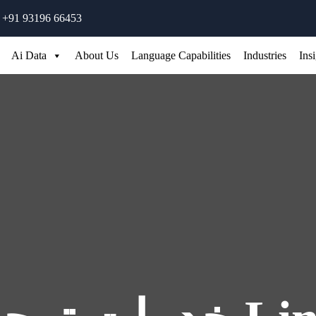
+91 93196 66453
Ai Data
About Us
Language Capabilities
Industries
Ins