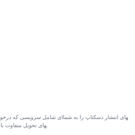
ارائه می‎نمایند.وجه داشته باشید * که این مظنه قیمت ممکن است با توجه به حجم کل صفحات، کیفیت فایل‎های منبع و زمان‎های تحویل متفاوت باشد.