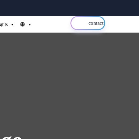
contact us
ights