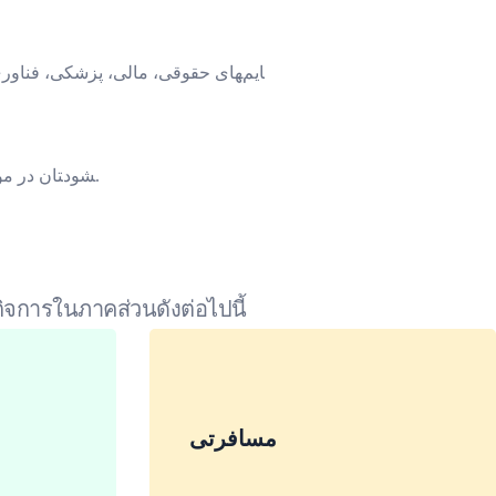
جهت رسیدن به اهداف‎مان، تیمی متشکل از متخصصان داخلی و خارجی زبان با تخصص در زمینه‎های حقوقی، مالی، پزشکی، فناوری و حوزه های مختلف گردهم آورده‎ایم
ز محدودیت‎های زمانی در پروژه‎تان آگاهیم و این اطمینان را می‎دهیم که اسناد ترجمه شده‎تان در موعد مقرر یا قبل از آن به شما تحویل داده می‎شود.
خ
จการในภาคส่วนดังต่อไปนี้
مسافرتی